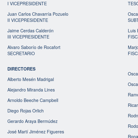
I VICEPRESIDENTE
TES
Juan Carlos Chavarría Pozuelo
Osca
II VICEPRESIDENTE
SUB
Jaime Cerdas Calderón
Luis 
III VICEPRESIDENTE
FISC
Alvaro Saborío de Rocafort
Marj
SECRETARIO
FIS
DIRECTORES
Osca
Alberto Mesén Madrigal
Osca
Alejandro Miranda Lines
Ramó
Arnoldo Beeche Campbell
Rica
Diego Rojas Orlich
Rodn
Gerardo Araya Bermúdez
Rodo
José Martí Jiménez Figueres
Rona