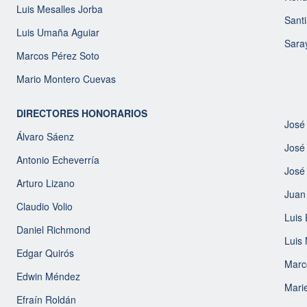
Luis Mesalles Jorba
Sant
Luis Umaña Aguiar
Sara
Marcos Pérez Soto
Mario Montero Cuevas
DIRECTORES HONORARIOS
José
Álvaro Sáenz
José
Antonio Echeverría
José
Arturo Lizano
Juan
Claudio Volio
Luis 
Daniel Richmond
Luis
Edgar Quirós
Marco
Edwin Méndez
Marie
Efraín Roldán