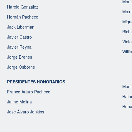
Mari
Harold González
Max 
Hernán Pacheco
Migue
Jack Liberman
Rich
Javier Castro
Víct
Javier Reyna
Will
Jorge Brenes
Jorge Osborne
PRESIDENTES HONORARIOS
Manu
Franco Arturo Pacheco
Rafae
Jaime Molina
Rona
José Álvaro Jenkins