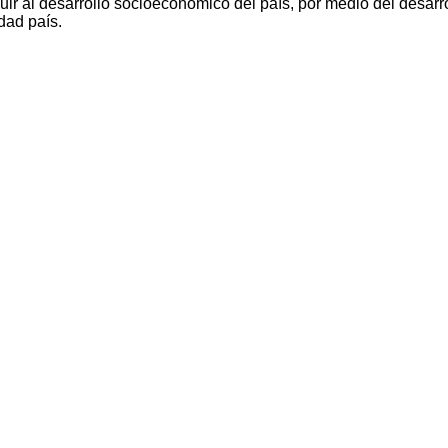
ir al desarrollo socioeconómico del país, por medio del desarro
dad país.