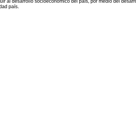
ir al desarrollo socioeconómico del país, por medio del desarro
dad país.