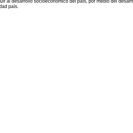
ir al desarrollo socioeconómico del país, por medio del desarro
dad país.