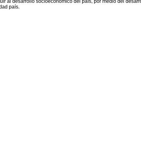
ir al desarrollo socioeconómico del país, por medio del desarro
dad país.