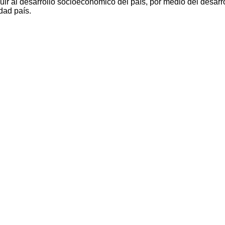
ir al desarrollo socioeconómico del país, por medio del desarro
dad país.