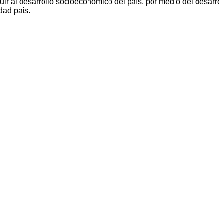
ir al desarrollo socioeconómico del país, por medio del desarro
dad país.